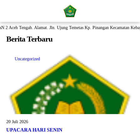
 Aceh Tengah. Alamat. Jln. Ujung Temetas Kp. Pinangan Kecamatan Kebayak
ZONA INTEGRITAS (ZI)
Berita Terbaru
Beranda
Layanan
Uncategorized
Profil
Aplikasi
PPDB
Galeri
Prestasi
20 Juli 2026
Perpustakaan
UPACARA HARI SENIN
Pengumuman