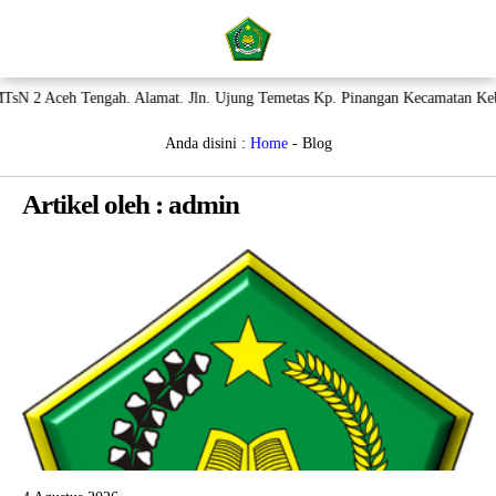
sN 2 Aceh Tengah. Alamat. Jln. Ujung Temetas Kp. Pinangan Kecamatan Keb
ZONA INTEGRITAS (ZI)
Beranda
Anda disini :
Home
-
Blog
Layanan
Artikel oleh : admin
Profil
Aplikasi
PPDB
Galeri
Prestasi
Perpustakaan
Pengumuman